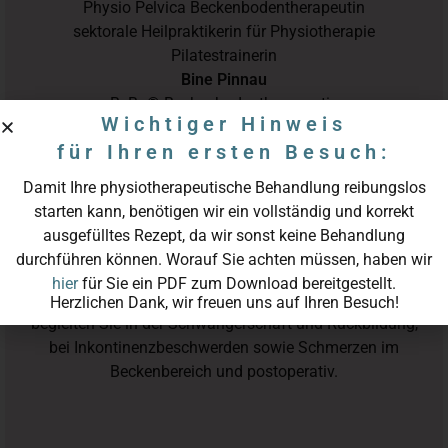
Physio Pelvica Beckenbodentherapeutin
sektorale Heilpraktikerin für Physiotherapie
Pilatestrainerin
Bine Pinnau
BeBo® Beckenbodentherapeutin
Wichtiger Hinweis
Yogalehrerin
für Ihren ersten Besuch:
Damit Ihre physiotherapeutische Behandlung reibungslos
starten kann, benötigen wir ein vollständig und korrekt
ausgefülltes Rezept, da wir sonst keine Behandlung
Mit Spezialisierung auf Beckenbodentherapie und
durchführen können. Worauf Sie achten müssen, haben wir
Frauengesundheit bieten wir eine individuelle,
hier
für Sie ein PDF zum Download bereitgestellt.
evidenzbasierte Behandlung in allen Lebensphasen. Wir
Herzlichen Dank, wir freuen uns auf Ihren Besuch!
begleiten Sie in der Schwangerschaft und Rückbildung,
bei Inkontinenzbeschwerden sowie Schmerzen im
Beckenbereich und postoperativ.