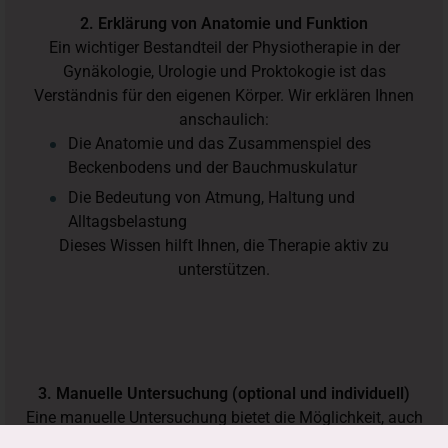
2. Erklärung von Anatomie und Funktion
Ein wichtiger Bestandteil der Physiotherapie in der
Gynäkologie, Urologie und Proktokogie ist das
Verständnis für den eigenen Körper. Wir erklären Ihnen
anschaulich:
Die Anatomie und das Zusammenspiel des
Beckenbodens und der Bauchmuskulatur
Die Bedeutung von Atmung, Haltung und
Alltagsbelastung
Dieses Wissen hilft Ihnen, die Therapie aktiv zu
unterstützen.
3. Manuelle Untersuchung (optional und individuell)
Eine manuelle Untersuchung bietet die Möglichkeit, auch
die Bereiche des Beckenbodens einzuschätzen, die von